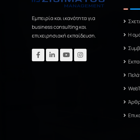
Εμπειρία και ικανότητα για
Σχετ
business consulting και
Η ομ
επιχειρησιακή εκπαίδευση.
Συμβ
Εκπα
Πελά
Web
Άρθ
Επικ