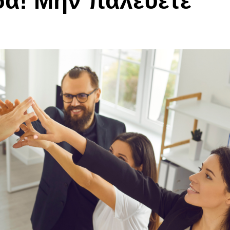
α! Μην παλεύετε