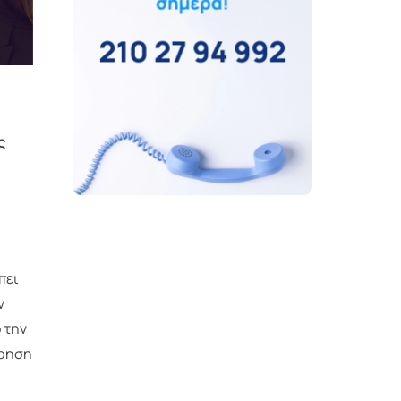
ς
πει
ν
 την
ίρηση