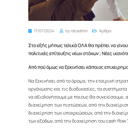
17/07/2024
by
rdcadmin
Άρθρα
Στο εξής μήπως τελικά ΟΛΑ θα πρέπει να γίνου
πολιτικές επίτευξης νέων στόχων ; Νέες ικανότ
Από πού όμως να ξεκινήσει κάποιος επιχειρημα
Να ξεκινήσει από το όραμα, την εταιρική στρα
οργάνωσης και τις διαδικασίες, τα συστήματα
να αξιολογήσουμε με ποιους θα συνεχίσουμε, α
διαχείρηση των πιστώσεων, από την διαχείρισ
διαχείρηση των υποχρεώσεων, από την διαχείρ
των εξόδων, από την διαχείρηση του cash flow 