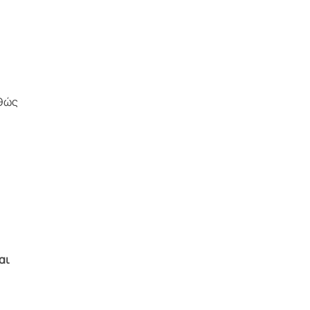
αθώς
αι