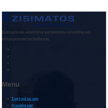
Εμπειρία και ικανότητα για business consulting και
επιχειρησιακή εκπαίδευση.
Menu
Σχετικά με μας
Η ομάδα μας