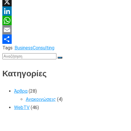
Facebook
X
LinkedIn
WhatsApp
Email
Tags :
Business
Consulting
Share
Κατηγορίες
Άρθρα
(28)
Ανακοινώσεις
(4)
WebTV
(46)