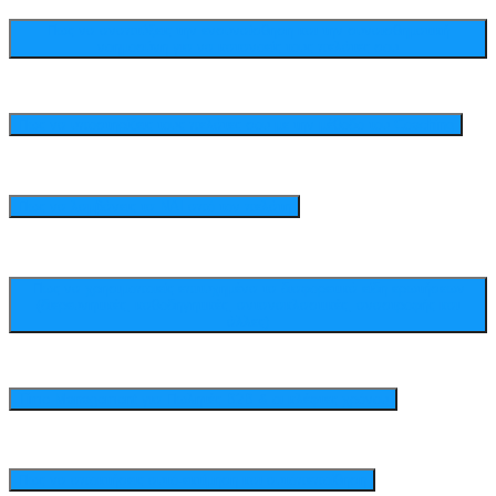
Πως να αναπτύξεις την ενσυναίσθηση και την συναισθηματική
νοημοσύνη για να κατανοείς τους πελάτες σου
Πως να υποστηρίζεις τους πελάτες σου με την μέθοδο του Coaching
Πως να λαμβάνεις τα ΝΑΙ από τον πελάτη
Πως να χρησιμοποιείς επιτυχημένα τα διαφορετικά είδη ερωτήσεων
(διερευνητικές, καθοδηγητικές, αντανακλαστικές, αναστροφής και
άλλες)
Time Management για Πωλητές Β2Β & οι κλέφτες χρόνου
Πως να αποκτήσεις αυτό-εκτίμηση και αυτόπεποίθηση