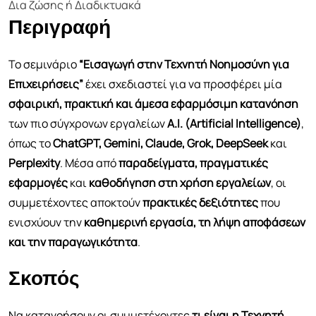
Δια ζώσης ή Διαδικτυακά
Περιγραφή
Το σεμινάριο
“Εισαγωγή στην Τεχνητή Νοημοσύνη για
Επιχειρήσεις”
έχει σχεδιαστεί για να προσφέρει μία
σφαιρική, πρακτική και άμεσα εφαρμόσιμη κατανόηση
των πιο σύγχρονων εργαλείων
A.I. (Artificial Intelligence)
,
όπως το
ChatGPT, Gemini, Claude, Grok, DeepSeek
και
Perplexity
. Μέσα από
παραδείγματα, πραγματικές
εφαρμογές
και
καθοδήγηση στη χρήση εργαλείων
, οι
συμμετέχοντες αποκτούν
πρακτικές δεξιότητες
που
ενισχύουν την
καθημερινή εργασία, τη λήψη αποφάσεων
και την παραγωγικότητα
.
Σκοπός
Να κατανοήσουν οι συμμετέχοντες
τι είναι η Τεχνητή