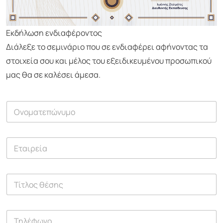
Εκδήλωση ενδιαφέροντος
Διάλεξε το σεμινάριο που σε ενδιαφέρει αφήνοντας τα
στοιχεία σου και μέλος του εξειδικευμένου προσωπικού
μας θα σε καλέσει άμεσα.
Ο
ν
ο
μ
Ε
α
τ
τ
α
ε
ι
π
Τ
ρ
ώ
ί
ε
ν
τ
ί
υ
λ
α
μ
Τ
ο
ο