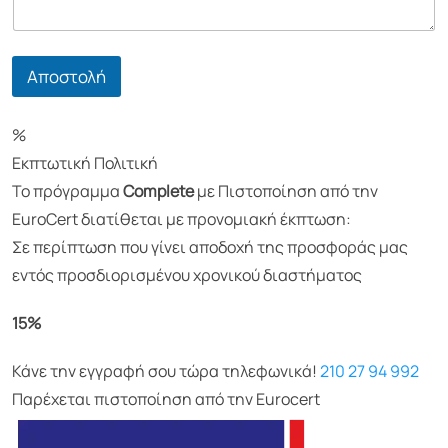
α
έ
*
σ
ω
:
Αποστολή
*
%
Εκπτωτική Πολιτική
Το πρόγραμμα
Complete
με Πιστοποίηση από την
EuroCert διατίθεται με προνομιακή έκπτωση:
Σε περίπτωση που γίνει αποδοχή της προσφοράς μας
εντός προσδιορισμένου χρονικού διαστήματος
15%
Κάνε την εγγραφή σου τώρα τηλεφωνικά!
210 27 94 992
Παρέχεται πιστοποίηση από την Eurocert