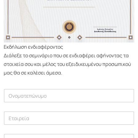
Εκδήλωση ενδιαφέροντος
Διάλεξε το σεμινάριο που σε ενδιαφέρει αφήνοντας τα
στοιχεία σου και μέλος του εξειδικευμένου προσωπικού
μας θα σε καλέσει άμεσα.
Ο
ν
ο
μ
Ε
α
τ
τ
α
ε
ι
π
Τ
ρ