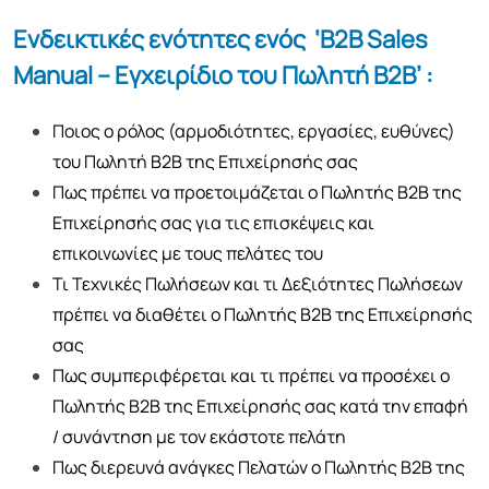
Ενδεικτικές ενότητες ενός ‘
B
2
B Sales
Manual
– Εγχειρίδιο του Πωλητή Β2Β’ :
Ποιος ο ρόλος (αρμοδιότητες, εργασίες, ευθύνες)
του Πωλητή Β2Β της Επιχείρησής σας
Πως πρέπει να προετοιμάζεται ο Πωλητής Β2Β της
Επιχείρησής σας για τις επισκέψεις και
επικοινωνίες με τους πελάτες του
Τι Τεχνικές Πωλήσεων και τι Δεξιότητες Πωλήσεων
πρέπει να διαθέτει ο Πωλητής Β2Β της Επιχείρησής
σας
Πως συμπεριφέρεται και τι πρέπει να προσέχει ο
Πωλητής Β2Β της Επιχείρησής σας κατά την επαφή
/ συνάντηση με τον εκάστοτε πελάτη
Πως διερευνά ανάγκες Πελατών ο Πωλητής Β2Β της