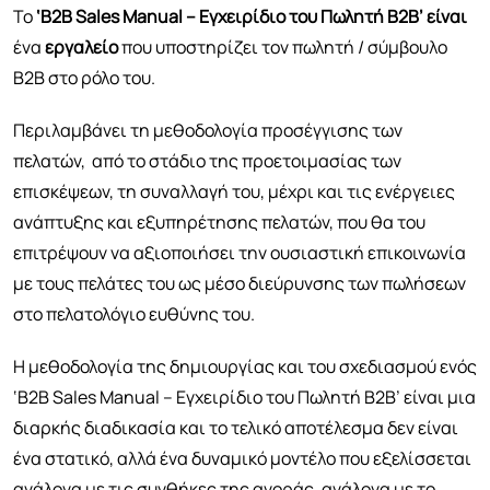
Το
‘
B
2
B Sales Manual
– Εγχειρίδιο του Πωλητή Β2Β’ είναι
ένα
εργαλείο
που υποστηρίζει τον πωλητή / σύμβουλο
Β2Β στο ρόλο του.
Περιλαμβάνει τη μεθοδολογία προσέγγισης των
πελατών, από το στάδιο της προετοιμασίας των
επισκέψεων, τη συναλλαγή του, μέχρι και τις ενέργειες
ανάπτυξης και εξυπηρέτησης πελατών, που θα του
επιτρέψουν να αξιοποιήσει την ουσιαστική επικοινωνία
με τους πελάτες του ως μέσο διεύρυνσης των πωλήσεων
στο πελατολόγιο ευθύνης του.
Η μεθοδολογία της δημιουργίας και του σχεδιασμού ενός
‘B2B Sales Manual – Εγχειρίδιο του Πωλητή Β2Β’ είναι μια
διαρκής διαδικασία και το τελικό αποτέλεσμα δεν είναι
ένα στατικό, αλλά ένα δυναμικό μοντέλο που εξελίσσεται
ανάλογα με τις συνθήκες της αγοράς, ανάλογα με το