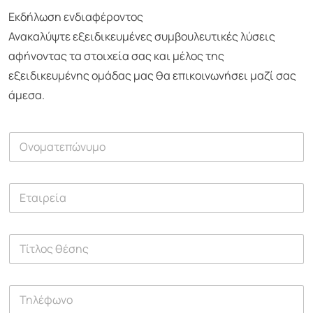
Εκδήλωση ενδιαφέροντος
Ανακαλύψτε εξειδικευμένες συμβουλευτικές λύσεις
αφήνοντας τα στοιχεία σας και μέλος της
εξειδικευμένης ομάδας μας θα επικοινωνήσει μαζί σας
άμεσα.
Ο
ν
ο
μ
Ε
α
τ
τ
α
ε
ι
π
Τ
ρ
ώ
ί
ε
ν
τ
ί
υ
λ
α
μ
Τ
ο
ο
η
ς
*