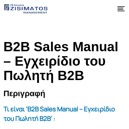
B2B Sales Manual
– Εγχειρίδιο του
Πωλητή Β2Β
Περιγραφή
Τι είναι ‘
B
2
B Sales Manual
– Εγχειρίδιο
του Πωλητή Β2Β’ :