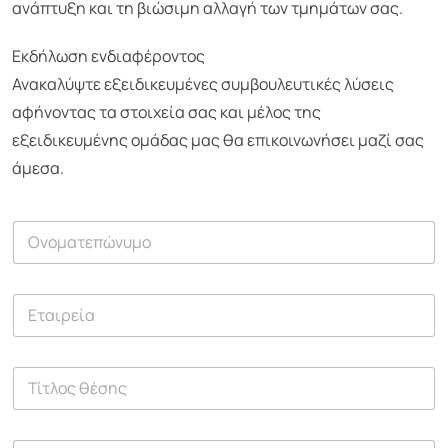
ανάπτυξη και τη βιώσιμη αλλαγή των τμημάτων σας.
Εκδήλωση ενδιαφέροντος
Ανακαλύψτε εξειδικευμένες συμβουλευτικές λύσεις
αφήνοντας τα στοιχεία σας και μέλος της
εξειδικευμένης ομάδας μας θα επικοινωνήσει μαζί σας
άμεσα.
Ο
ν
ο
μ
Ε
α
τ
τ
α
ε
ι
π
Τ
ρ
ώ
ί
ε
ν
τ
ί
υ
λ
α
μ
Τ