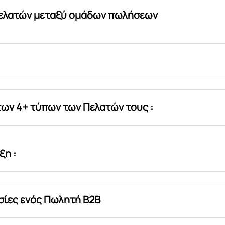
πελατών μεταξύ ομάδων πωλήσεων
των 4+ τύπων των Πελατών τους :
ξη :
ασίες ενός Πωλητή Β2Β