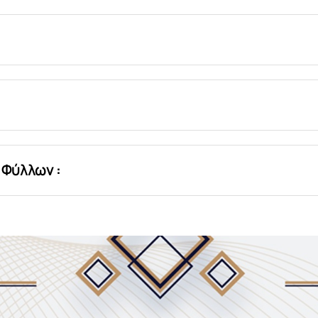
 Φύλλων :