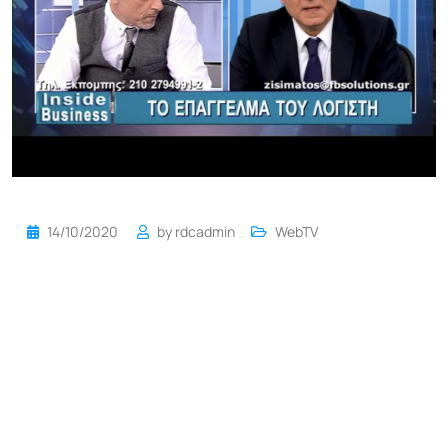
14/10/2020
by
rdcadmin
WebTV