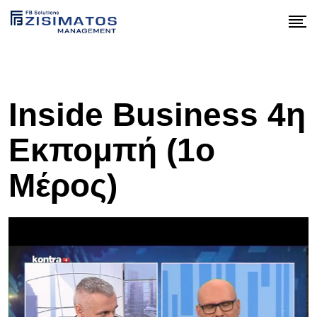
Skip
to
content
Inside Business 4η
Εκπομπή (1ο
Μέρος)