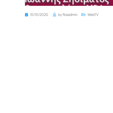
10/10/2020
by
fbsadmin
WebTV