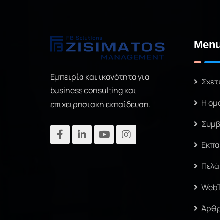
k
Men
Εμπειρία και ικανότητα για
Σχετ
business consulting και
Η ομ
επιχειρησιακή εκπαίδευση.
Συμβ
Εκπα
Πελά
Web
Άρθ