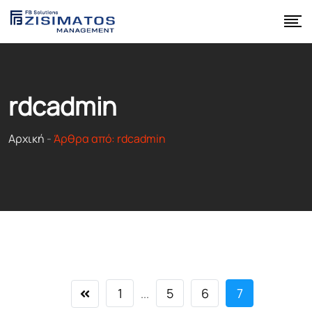
Skip
to
content
rdcadmin
Αρχική
-
Άρθρα από: rdcadmin
1
5
6
7
...