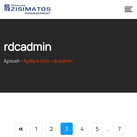
Skip
to
content
rdcadmin
Αρχική
-
Άρθρα από: rdcadmin
1
2
3
4
5
7
...