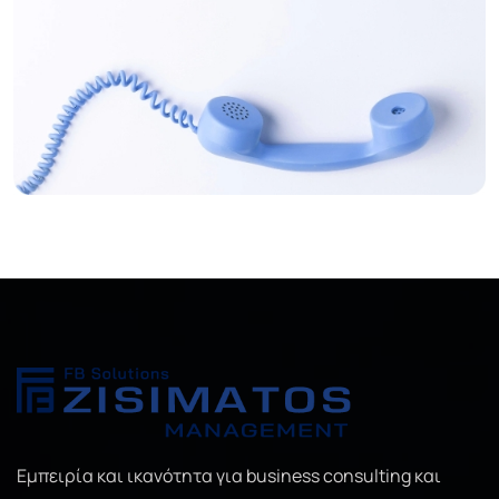
Εμπειρία και ικανότητα για business consulting και